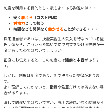
制度を利用する目的として最もよくある勘違いは・・・
安く
雇える
（コスト削減）
労働力
として扱う
時間なども関係なく
働かせる
ことができる・・・
採用担当者であれば、技能実習生の受入を行なっている監
理団体から、こういった謳い文句で営業を受ける経験が一
度はあったのではないでしょうか。
正直にお伝えすると、この制度には
建前と本音
がありま
す。
しかし、制度は制度であり、国で決まった規律がありま
す。
よく理解しておかないと、
指摘や注意
だけでは済まない場
合があります。
決して間違いではないですが、説明の段階がなく結論から