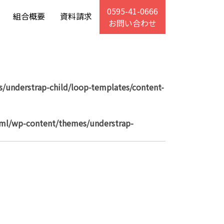
0595-41-0666
組合概要
資料請求
お問い合わせ
/understrap-child/loop-templates/content-
tml/wp-content/themes/understrap-