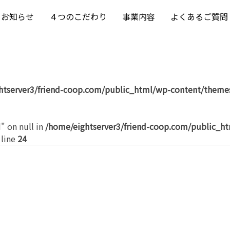
お知らせ
４つのこだわり
事業内容
よくあるご質問
htserver3/friend-coop.com/public_html/wp-content/themes
" on null in
/home/eightserver3/friend-coop.com/public_h
 line
24