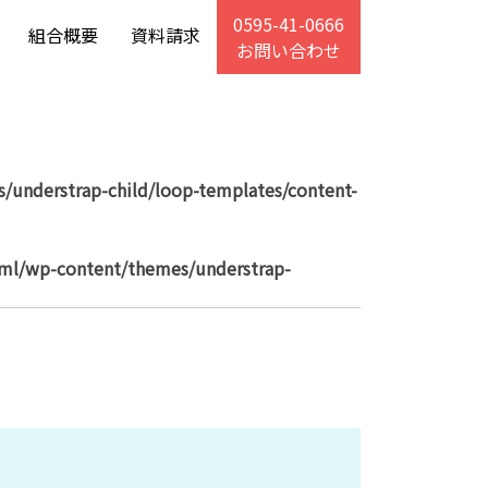
0595-41-0666
組合概要
資料請求
お問い合わせ
/understrap-child/loop-templates/content-
tml/wp-content/themes/understrap-