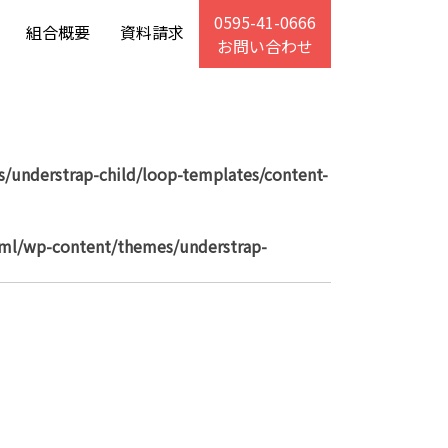
0595-41-0666
組合概要
資料請求
お問い合わせ
/understrap-child/loop-templates/content-
tml/wp-content/themes/understrap-