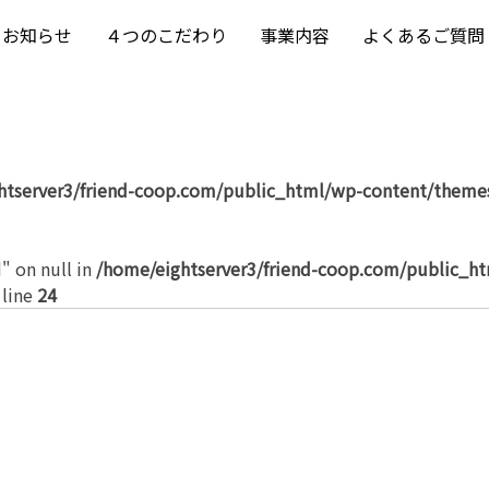
お知らせ
４つのこだわり
事業内容
よくあるご質問
htserver3/friend-coop.com/public_html/wp-content/themes
" on null in
/home/eightserver3/friend-coop.com/public_h
 line
24