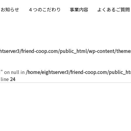
お知らせ
４つのこだわり
事業内容
よくあるご質問
htserver3/friend-coop.com/public_html/wp-content/themes
" on null in
/home/eightserver3/friend-coop.com/public_h
 line
24