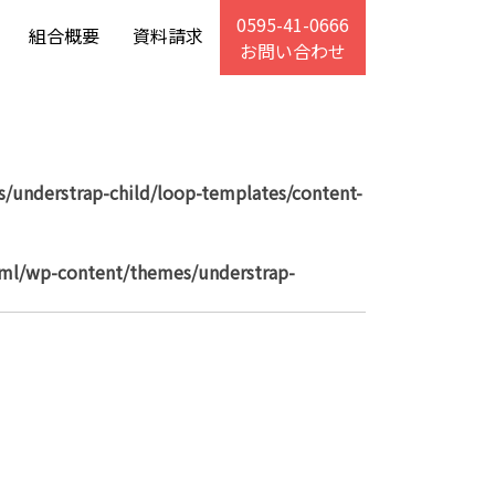
0595-41-0666
組合概要
資料請求
お問い合わせ
/understrap-child/loop-templates/content-
tml/wp-content/themes/understrap-