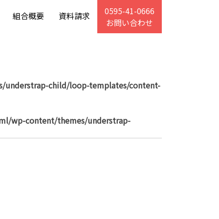
0595-41-0666
組合概要
資料請求
お問い合わせ
/understrap-child/loop-templates/content-
tml/wp-content/themes/understrap-