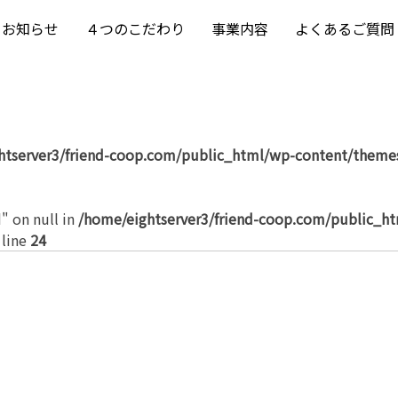
お知らせ
４つのこだわり
事業内容
よくあるご質問
htserver3/friend-coop.com/public_html/wp-content/themes
" on null in
/home/eightserver3/friend-coop.com/public_h
 line
24