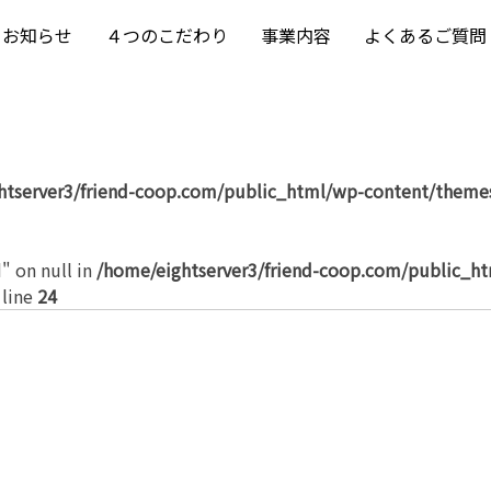
お知らせ
４つのこだわり
事業内容
よくあるご質問
htserver3/friend-coop.com/public_html/wp-content/themes
" on null in
/home/eightserver3/friend-coop.com/public_h
 line
24