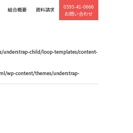
0595-41-0666
組合概要
資料請求
お問い合わせ
/understrap-child/loop-templates/content-
tml/wp-content/themes/understrap-